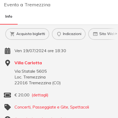
Evento
a
Tremezzina
Info
Acquista biglietti
Indicazioni
Sito Web uf
Ven 19/07/2024 ore 18:30
Villa Carlotta
Via Statale 5605
Loc. Tremezzina
22016
Tremezzina
(
CO
)
€
20,00
(dettagli)
Concerti
,
Passeggiate e Gite
,
Spettacoli