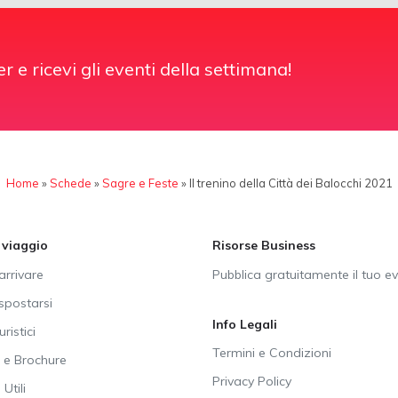
er e ricevi gli eventi della settimana!
Home
»
Schede
»
Sagre e Feste
»
Il trenino della Città dei Balocchi 2021
i viaggio
Risorse Business
rrivare
Pubblica gratuitamente il tuo e
postarsi
Info Legali
uristici
Termini e Condizioni
e Brochure
Privacy Policy
Utili