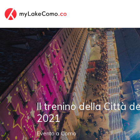
Il trenino della Città d
2021
Evento
a
Como