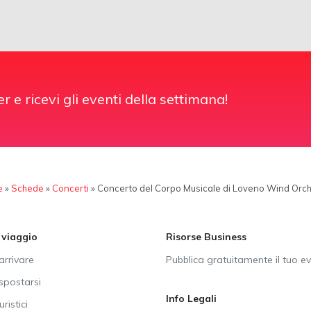
er e ricevi gli eventi della settimana!
e
»
Schede
»
Concerti
»
Concerto del Corpo Musicale di Loveno Wind Orc
i viaggio
Risorse Business
rrivare
Pubblica gratuitamente il tuo e
postarsi
Info Legali
uristici