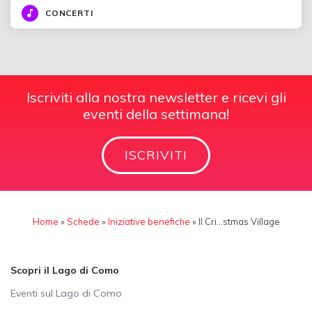
CONCERTI
Iscriviti alla nostra newsletter e ricevi gli
eventi della settimana!
ISCRIVITI
Home
»
Schede
»
Iniziative benefiche
»
Il Cri…stmas Village
Scopri il Lago di Como
Eventi sul Lago di Como