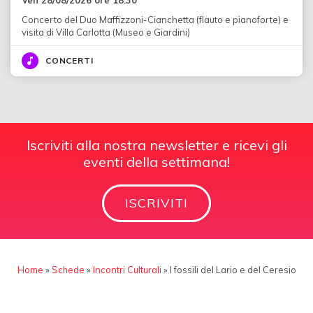
Concerto del Duo Maffizzoni-Cianchetta (flauto e pianoforte) e
visita di Villa Carlotta (Museo e Giardini)
CONCERTI
Iscriviti alla nostra newsletter e ricevi gli
eventi della settimana!
ISCRIVITI
Home
»
Schede
»
Incontri Culturali
»
I fossili del Lario e del Ceresio