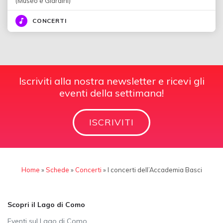
(Museo e Giardini)
CONCERTI
Iscriviti alla nostra newsletter e ricevi gli
eventi della settimana!
ISCRIVITI
Home
»
Schede
»
Concerti
»
I concerti dell’Accademia Basci
Scopri il Lago di Como
Eventi sul Lago di Como