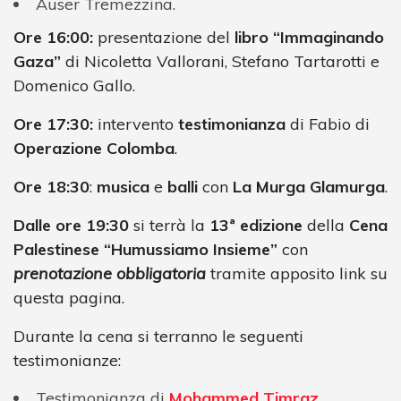
Auser Tremezzina.
Ore 16:00:
presentazione del
libro “Immaginando
Gaza”
di Nicoletta Vallorani, Stefano Tartarotti e
Domenico Gallo.
Ore 17:30:
intervento
testimonianza
di Fabio di
Operazione Colomba
.
Ore 18:30
:
musica
e
balli
con
La Murga Glamurga
.
Dalle ore 19:30
si terrà la
13ª edizione
della
Cena
Palestinese “Humussiamo Insieme”
con
prenotazione obbligatoria
tramite apposito link su
questa pagina.
Durante la cena si terranno le seguenti
testimonianze:
Testimonianza di ⁠
Mohammed Timraz
,