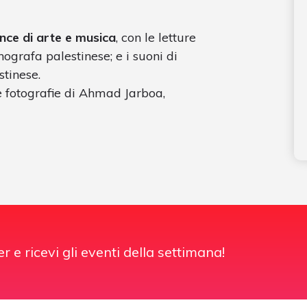
ce di arte e musica
, con le letture
ografa palestinese; e i suoni di
tinese.
le fotografie di Ahmad Jarboa,
er e ricevi gli eventi della settimana!