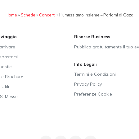
Home
»
Schede
»
Concerti
»
Humussiamo Insieme – Parlami di Gaza
i viaggio
Risorse Business
rrivare
Pubblica gratuitamente il tuo e
postarsi
Info Legali
uristici
Termini e Condizioni
e Brochure
Privacy Policy
Utili
Preferenze Cookie
SS. Messe