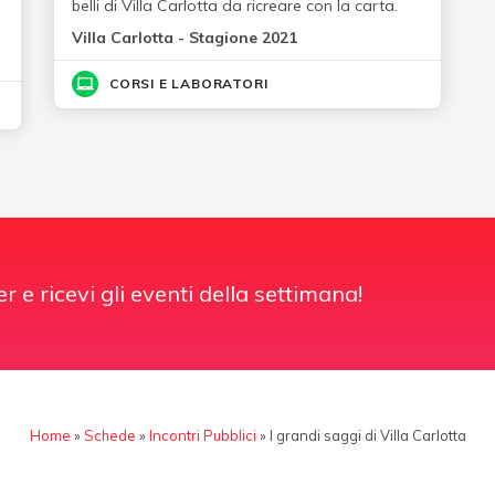
belli di Villa Carlotta da ricreare con la carta.
Villa Carlotta - Stagione 2021
CORSI E LABORATORI
er e ricevi gli eventi della settimana!
Home
»
Schede
»
Incontri Pubblici
»
I grandi saggi di Villa Carlotta