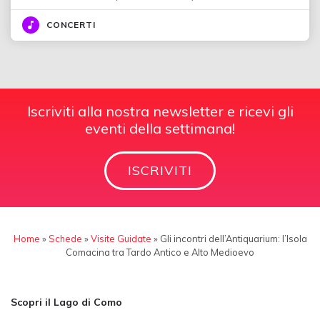
CONCERTI
Iscriviti alla nostra newsletter e ricevi gli
eventi della settimana!
ISCRIVITI
Home
»
Schede
»
Visite Guidate
»
Gli incontri dell’Antiquarium: l’Isola
Comacina tra Tardo Antico e Alto Medioevo
Scopri il Lago di Como