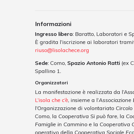
Informazioni
Ingresso libero
: Baratto, Laboratori e Sp
È gradita l’iscrizione ai laboratori tram
riuso@lisolachece.org
Sede
: Como,
Spazio Antonio Ratti
(ex C
Spallino 1.
Organizzatori
La manifestazione è realizzata da l’Ass
L’isola che c’è
, insieme a l’
Associazione B
l’Organizzazione di volontariato
Circolo
Como, la
Cooperativa Si può fare
, la
Co
Famiglie in Cammino
e la
Cooperativa
operativo della
Cooperativa Sociale Eco