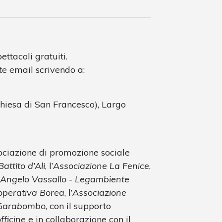
ettacoli gratuiti.
ite email scrivendo a:
hiesa di San Francesco), Largo
ociazione di promozione sociale
attito d’Ali
, l’
Associazione La Fenice
,
 Angelo Vassallo
-
Legambiente
operativa Borea
, l’
Associazione
 Garabombo
, con il supporto
fficine
e in collaborazione con il