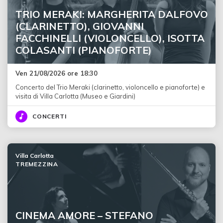
TRIO MERAKI: MARGHERITA DALFOVO
(CLARINETTO), GIOVANNI
FACCHINELLI (VIOLONCELLO), ISOTTA
COLASANTI (PIANOFORTE)
Ven 21/08/2026 ore 18:30
Concerto del Trio Meraki (clarinetto, violoncello e pianoforte) e
visita di Villa Carlotta (Museo e Giardini)
CONCERTI
Villa Carlotta
TREMEZZINA
CINEMA AMORE – STEFANO