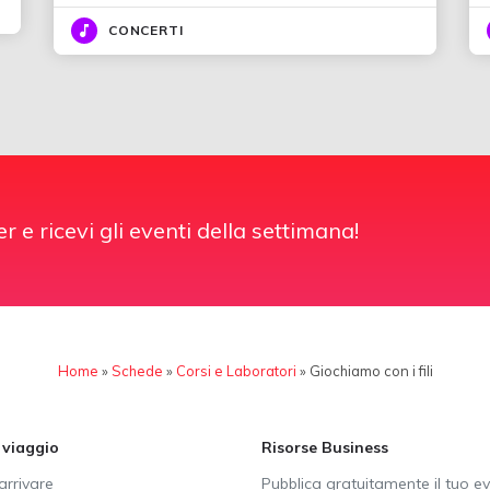
CONCERTI
er e ricevi gli eventi della settimana!
Home
»
Schede
»
Corsi e Laboratori
»
Giochiamo con i fili
i viaggio
Risorse Business
rrivare
Pubblica gratuitamente il tuo e