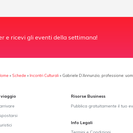
er e ricevi gli eventi della settimana!
Home
»
Schede
»
Incontri Culturali
»
Gabriele D’Annunzio, professione: uo
i viaggio
Risorse Business
rrivare
Pubblica gratuitamente il tuo e
postarsi
Info Legali
uristici
Termini e Condizioni