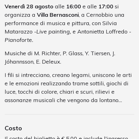
Venerdì 28 agosto
alle
16:00
e alle
17:00
si
organizza a
Villa Bernasconi
, a Cernobbio una
performance di musica e pittura, con Silvia
Matarazzo -
Live painting, e
Antonietta Loffredo -
Pianoforte.
Musiche di M. Richter, P. Glass, Y. Tiersen, J.
Jóhannsson, E. Deleux.
I fili si intrecciano, creano legami, uniscono le arti
e le emozioni realizzando trame sottili, giochi di
luce, tocchi di colore, chiari e scuri, rilievi e
assonanze musicali che vengono da lontano…
Costo
Il costo del biglietto è € 5,00 e include l'ingresso