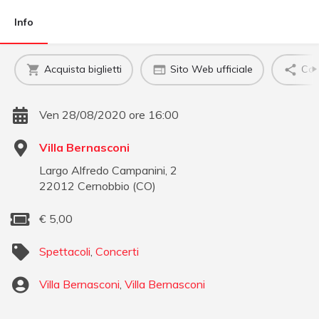
Info
Acquista biglietti
Sito Web ufficiale
Con
Ven 28/08/2020 ore 16:00
Villa Bernasconi
Largo Alfredo Campanini, 2
22012
Cernobbio
(
CO
)
€
5,00
Spettacoli
,
Concerti
Villa Bernasconi
,
Villa Bernasconi