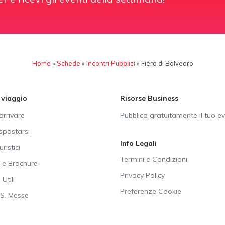
Home
»
Schede
»
Incontri Pubblici
»
Fiera di Bolvedro
i viaggio
Risorse Business
rrivare
Pubblica gratuitamente il tuo e
postarsi
Info Legali
uristici
Termini e Condizioni
e Brochure
Privacy Policy
Utili
Preferenze Cookie
SS. Messe