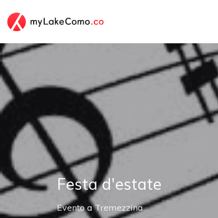
Festa d'estate
Evento
a
Tremezzina