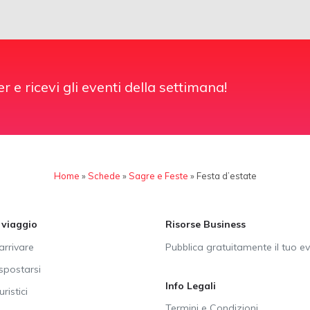
er e ricevi gli eventi della settimana!
Home
»
Schede
»
Sagre e Feste
»
Festa d’estate
i viaggio
Risorse Business
rrivare
Pubblica gratuitamente il tuo e
postarsi
Info Legali
uristici
Termini e Condizioni