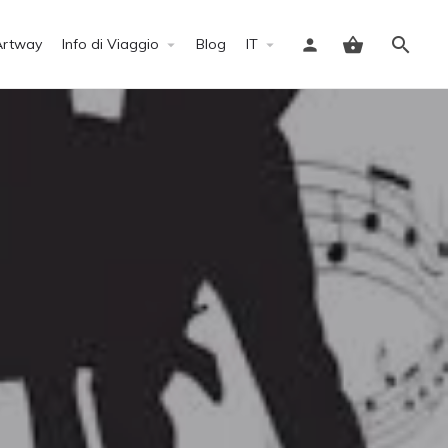
Artway
Info di Viaggio
Blog
IT
Accedi