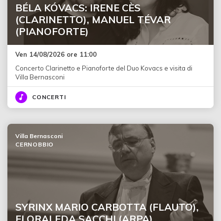
BÉLA KÓVACS: IRENE CÈS
(CLARINETTO), MANUEL TÉVAR
(PIANOFORTE)
Ven 14/08/2026 ore 11:00
Concerto Clarinetto e Pianoforte del Duo Kovacs e visita di
Villa Bernasconi
CONCERTI
Villa Bernasconi
CERNOBBIO
SYRINX MARIO CARBOTTA (FLAUTO),
FLORALEDA SACCHI (ARPA)