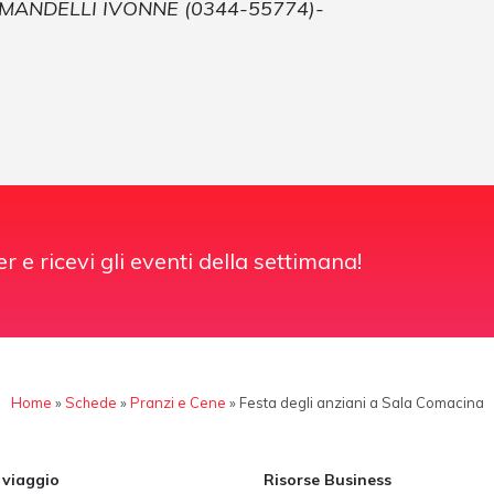
 MANDELLI IVONNE (0344-55774)-
er e ricevi gli eventi della settimana!
Home
»
Schede
»
Pranzi e Cene
»
Festa degli anziani a Sala Comacina
i viaggio
Risorse Business