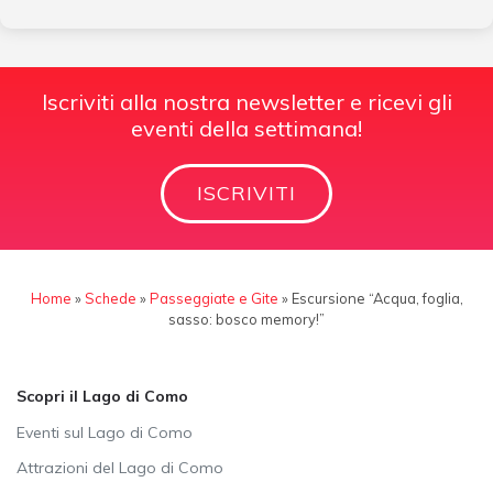
Iscriviti alla nostra newsletter e ricevi gli
eventi della settimana!
ISCRIVITI
Home
»
Schede
»
Passeggiate e Gite
»
Escursione “Acqua, foglia,
sasso: bosco memory!”
Scopri il Lago di Como
Eventi sul Lago di Como
Attrazioni del Lago di Como