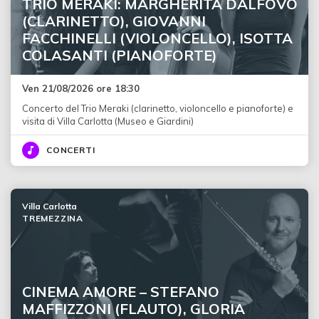
TRIO MERAKI: MARGHERITA DALFOVO
(CLARINETTO), GIOVANNI
FACCHINELLI (VIOLONCELLO), ISOTTA
COLASANTI (PIANOFORTE)
Ven 21/08/2026 ore 18:30
Concerto del Trio Meraki (clarinetto, violoncello e pianoforte) e
visita di Villa Carlotta (Museo e Giardini)
CONCERTI
Villa Carlotta
TREMEZZINA
CINEMA AMORE – STEFANO
MAFFIZZONI (FLAUTO), GLORIA