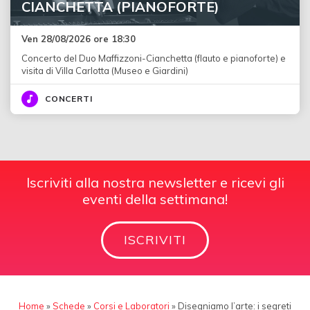
CIANCHETTA (PIANOFORTE)
Ven 28/08/2026 ore 18:30
Concerto del Duo Maffizzoni-Cianchetta (flauto e pianoforte) e
visita di Villa Carlotta (Museo e Giardini)
CONCERTI
Iscriviti alla nostra newsletter e ricevi gli
eventi della settimana!
ISCRIVITI
Home
»
Schede
»
Corsi e Laboratori
»
Disegniamo l’arte: i segreti