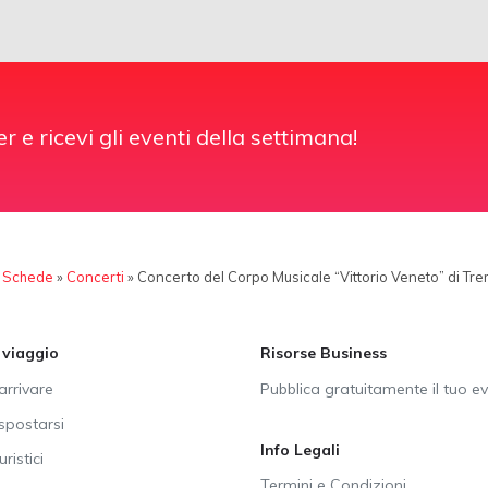
er e ricevi gli eventi della settimana!
»
Schede
»
Concerti
»
Concerto del Corpo Musicale “Vittorio Veneto” di Tr
i viaggio
Risorse Business
rrivare
Pubblica gratuitamente il tuo e
postarsi
Info Legali
uristici
Termini e Condizioni