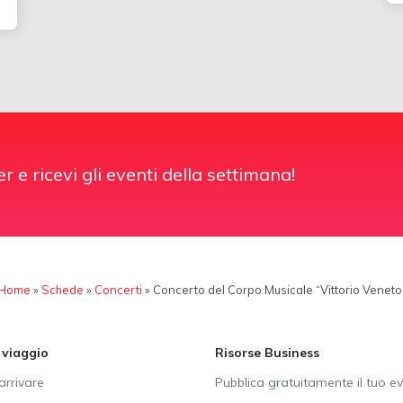
er e ricevi gli eventi della settimana!
Home
»
Schede
»
Concerti
»
Concerto del Corpo Musicale “Vittorio Veneto
i viaggio
Risorse Business
rrivare
Pubblica gratuitamente il tuo e