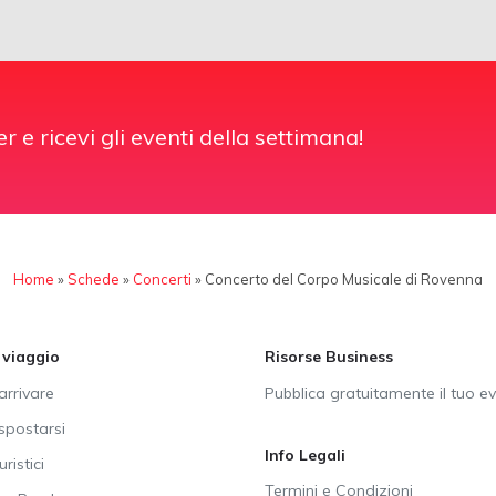
er e ricevi gli eventi della settimana!
Home
»
Schede
»
Concerti
»
Concerto del Corpo Musicale di Rovenna
i viaggio
Risorse Business
rrivare
Pubblica gratuitamente il tuo e
postarsi
Info Legali
uristici
Termini e Condizioni