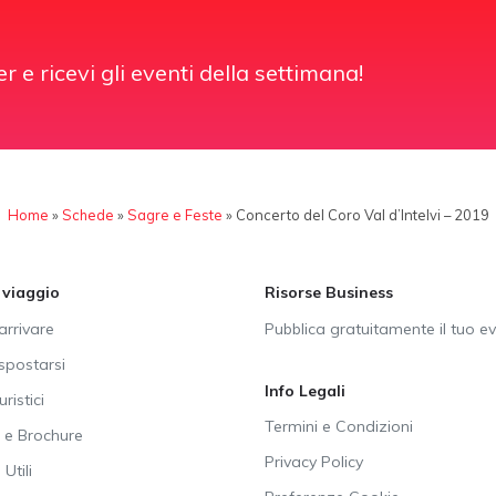
er e ricevi gli eventi della settimana!
Home
»
Schede
»
Sagre e Feste
»
Concerto del Coro Val d’Intelvi – 2019
i viaggio
Risorse Business
rrivare
Pubblica gratuitamente il tuo e
postarsi
Info Legali
uristici
Termini e Condizioni
e Brochure
Privacy Policy
Utili