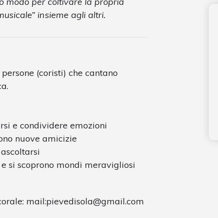
o modo per coltivare la propria
sicale” insieme agli altri.
 persone (coristi) che cantano
ca.
arsi e condividere emozioni
ngono nuove amicizie
 ascoltarsi
li e si scoprono mondi meravigliosi
orale: mail:
pievedisola@gmail.com