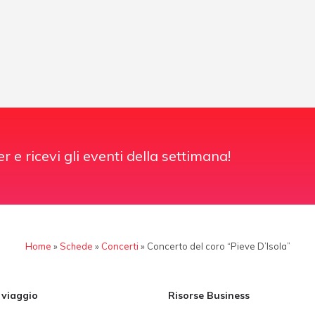
er e ricevi gli eventi della settimana!
Home
»
Schede
»
Concerti
»
Concerto del coro “Pieve D’Isola”
i viaggio
Risorse Business