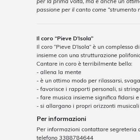
per la prima volta, ma è anche un ottim
passione per il canto come “strumento mu
Il coro “Pieve D’Isola”
Il coro “Pieve D’Isola” è un complesso di
insieme con una strutturazione polifoni
Cantare in coro è terribilmente bello:
- allena la mente
- è un ottimo modo per rilassarsi, svag
- favorisce i rapporti personali, si stri
- fare musica insieme significa fidarsi e
- si allargano i propri orizzonti musica
Per informazioni
Per informazioni contattare segreteria c
telefono 3388784644