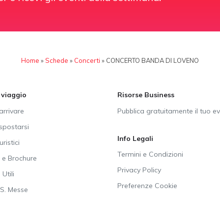
Home
»
Schede
»
Concerti
»
CONCERTO BANDA DI LOVENO
i viaggio
Risorse Business
rrivare
Pubblica gratuitamente il tuo e
postarsi
Info Legali
uristici
Termini e Condizioni
e Brochure
Privacy Policy
Utili
Preferenze Cookie
SS. Messe