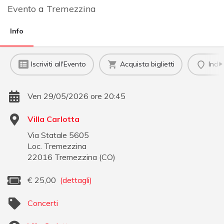
Evento
a
Tremezzina
Info
Iscriviti all'Evento
Acquista biglietti
Indi
Ven 29/05/2026 ore 20:45
Villa Carlotta
Via Statale 5605
Loc. Tremezzina
22016
Tremezzina
(
CO
)
€
25,00
(dettagli)
Concerti