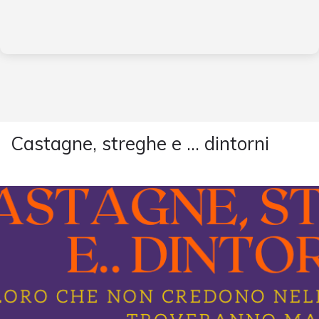
Castagne, streghe e … dintorni
Evento
a
Cernobbio