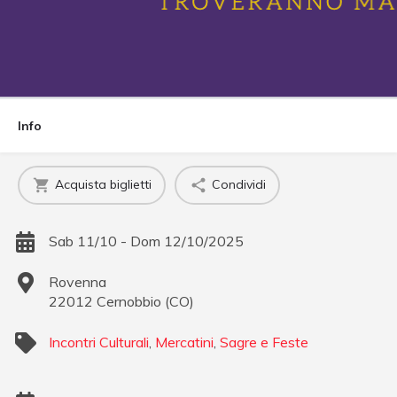
Info
Acquista biglietti
Condividi
Sab 11/10 - Dom 12/10/2025
Rovenna
22012
Cernobbio
(
CO
)
Incontri Culturali
,
Mercatini
,
Sagre e Feste