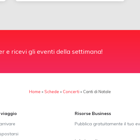
er e ricevi gli eventi della settimana!
Home
»
Schede
»
Concerti
»
Canti di Natale
i viaggio
Risorse Business
rrivare
Pubblica gratuitamente il tuo e
postarsi