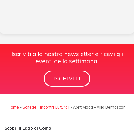
Iscriviti alla nostra newsletter e ricevi gli
eventi della settimana!
ISCRIVITI
Home
»
Schede
»
Incontri Culturali
»
ApritiModa – Villa Bernasconi
Scopri il Lago di Como