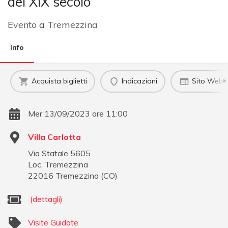
del XIX secolo
Evento
a
Tremezzina
Info
Acquista biglietti
Indicazioni
Sito Web uf
Mer 13/09/2023 ore 11:00
Villa Carlotta
Via Statale 5605
Loc. Tremezzina
22016
Tremezzina
(
CO
)
(dettagli)
Visite Guidate