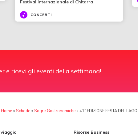
Festival Internazionale di Chitarra
CONCERTI
er e ricevi gli eventi della settimana!
Home
»
Schede
»
Sagre Gastronomiche
»
41° EDIZIONE FESTA DEL LAGO
i viaggio
Risorse Business