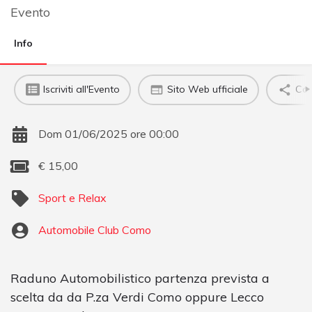
Evento
Info
Iscriviti all'Evento
Sito Web ufficiale
Con
Dom 01/06/2025 ore 00:00
€
15,00
Sport e Relax
Automobile Club Como
Raduno Automobilistico partenza prevista a
scelta da da P.za Verdi Como oppure Lecco