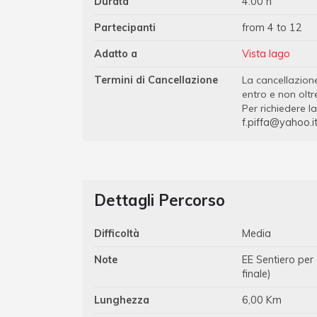
Durata
4:00 h
Partecipanti
from 4 to 12
Adatto a
Vista lago
Termini di Cancellazione
La cancellazion
entro e non oltre
Per richiedere l
f.piffa@yahoo.i
Dettagli Percorso
Difficoltà
Media
Note
EE Sentiero per
finale)
Lunghezza
6,00 Km