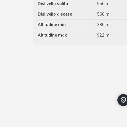
Dislivello salita
550 m
Dislivello discesa
550 m
Altitudine min
380 m
Altitudine max
922 m