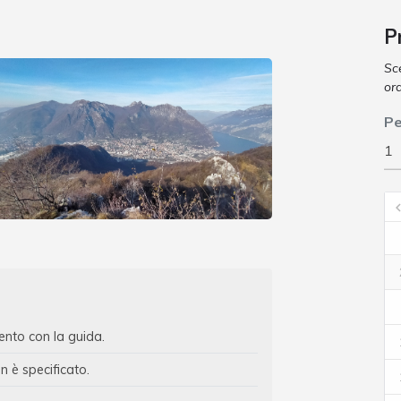
P
Sce
ora
Pe
to con la guida.
n è specificato.