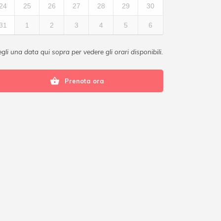
24
25
26
27
28
29
30
31
1
2
3
4
5
6
gli una data qui sopra per vedere gli orari disponibili.
Prenota ora