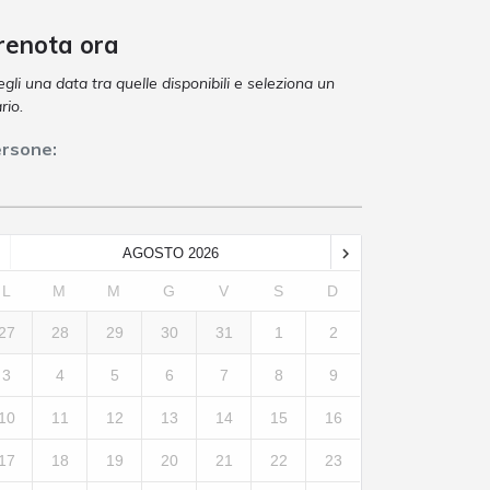
renota ora
gli una data tra quelle disponibili e seleziona un
rio.
rsone:
AGOSTO
2026
L
M
M
G
V
S
D
27
28
29
30
31
1
2
3
4
5
6
7
8
9
10
11
12
13
14
15
16
17
18
19
20
21
22
23