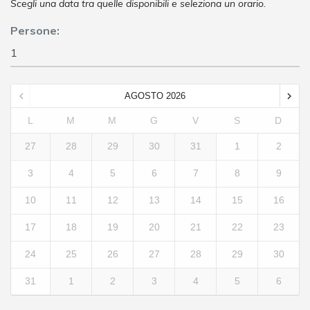
Scegli una data tra quelle disponibili e seleziona un orario.
Persone:
AGOSTO
2026
L
M
M
G
V
S
D
27
28
29
30
31
1
2
3
4
5
6
7
8
9
10
11
12
13
14
15
16
17
18
19
20
21
22
23
24
25
26
27
28
29
30
31
1
2
3
4
5
6