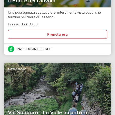
Il Ponte del Diavolo
Una passeggiata spettacolare, interamente vista Lago, che
termina nel cuore di Lezzeno.
Prezzo: da
€
80,00
Prenota ora
PASSEGGIATE E GITE
MENAGGIO
Val Sanagra - La Valle Incantata