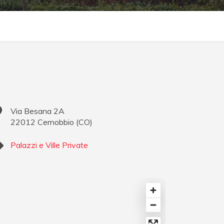
Via Besana 2A
22012
Cernobbio
(
CO
)
Palazzi e Ville Private