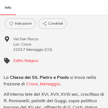
Info
Indicazioni
Condividi
Via San Rocco
Loc. Croce
22017
Menaggio
(
CO
)
Edifici Religiosi
La
Chiesa dei SS. Pietro e Paolo
si trova nella
frazione di
Croce
,
Menaggio
.
All’interno tele del XVI, XVII, XVIII sec., crocifisso di
R. Romanelli, paliotti del Guggi, copia polittico
toscano del XV sec., affreschi di G. Corti, statua