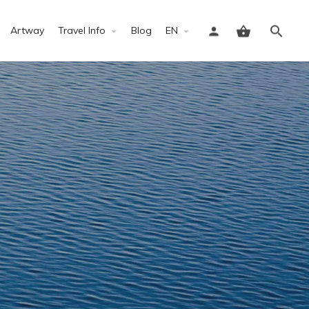
Artway
Travel Info
Blog
EN
Sign in