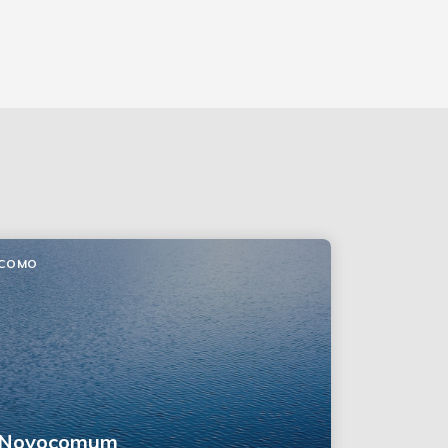
COMO
Novocomum