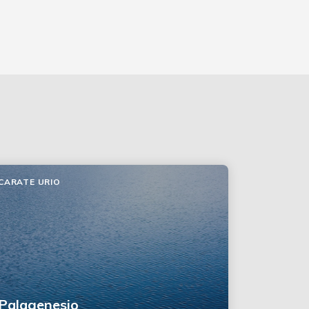
CARATE URIO
Palagenesio