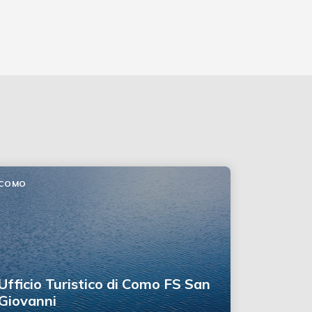
COMO
Ufficio Turistico di Como FS San
Giovanni