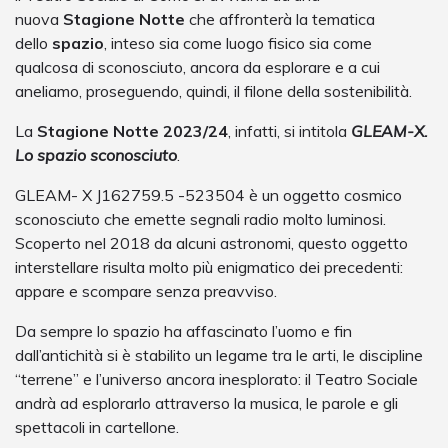
nuova
Stagione Notte
che affronterà la tematica
dello
spazio
, inteso sia come luogo fisico sia come
qualcosa di sconosciuto, ancora da esplorare e a cui
aneliamo, proseguendo, quindi, il filone della sostenibilità.
La
Stagione Notte 2023/24
, infatti, si intitola
GLEAM-X.
Lo spazio sconosciuto
.
GLEAM- X J162759.5 -523504 è un oggetto cosmico
sconosciuto che emette segnali radio molto luminosi.
Scoperto nel 2018 da alcuni astronomi, questo oggetto
interstellare risulta molto più enigmatico dei precedenti:
appare e scompare senza preavviso.
Da sempre lo spazio ha affascinato l’uomo e fin
dall’antichità si è stabilito un legame tra le arti, le discipline
“ter­rene” e l’universo ancora inesplorato: il Teatro Sociale
andrà ad esplorarlo attraverso la musica, le parole e gli
spettacoli in cartellone.