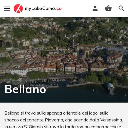
Bellano
Bellano si trova sulla sponda orientale del lago, sullo
sbocco del torrente Pioverna, che scende dalla Valsassina.
In piazza S. Giorgio si trova la tarda romanica parrocchiale