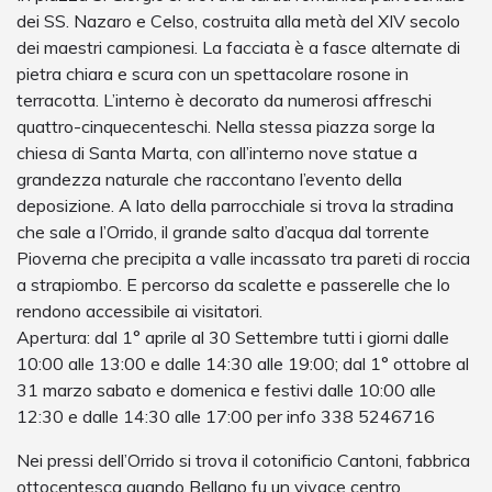
dei SS. Nazaro e Celso, costruita alla metà del XIV secolo
dei maestri campionesi. La facciata è a fasce alternate di
pietra chiara e scura con un spettacolare rosone in
terracotta. L’interno è decorato da numerosi affreschi
quattro-cinquecenteschi. Nella stessa piazza sorge la
chiesa di Santa Marta, con all’interno nove statue a
grandezza naturale che raccontano l’evento della
deposizione. A lato della parrocchiale si trova la stradina
che sale a l’Orrido, il grande salto d’acqua dal torrente
Pioverna che precipita a valle incassato tra pareti di roccia
a strapiombo. E percorso da scalette e passerelle che lo
rendono accessibile ai visitatori.
Apertura: dal 1° aprile al 30 Settembre tutti i giorni dalle
10:00 alle 13:00 e dalle 14:30 alle 19:00; dal 1° ottobre al
31 marzo sabato e domenica e festivi dalle 10:00 alle
12:30 e dalle 14:30 alle 17:00 per info 338 5246716
Nei pressi dell’Orrido si trova il cotonificio Cantoni, fabbrica
ottocentesca quando Bellano fu un vivace centro