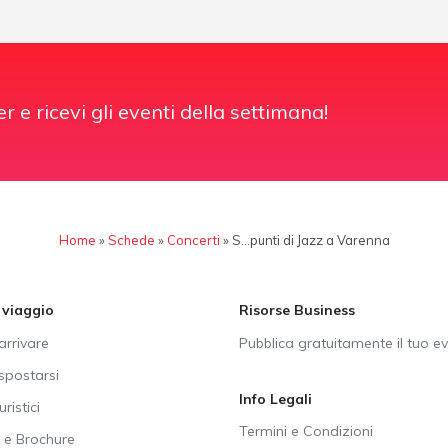
er e ricevi gli eventi della settimana!
Home
»
Schede
»
Concerti
»
S…punti di Jazz a Varenna
i viaggio
Risorse Business
rrivare
Pubblica gratuitamente il tuo e
postarsi
Info Legali
uristici
Termini e Condizioni
e Brochure