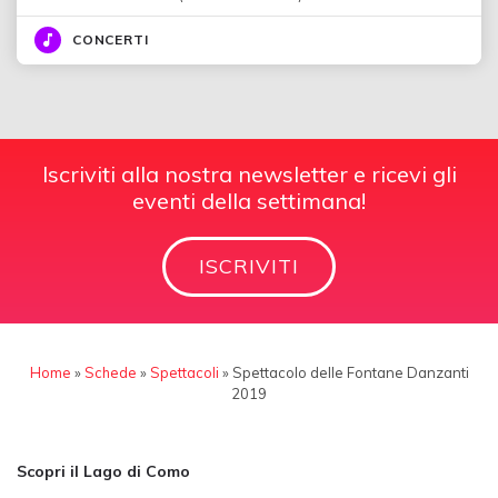
CONCERTI
Iscriviti alla nostra newsletter e ricevi gli
eventi della settimana!
ISCRIVITI
Home
»
Schede
»
Spettacoli
»
Spettacolo delle Fontane Danzanti
2019
Scopri il Lago di Como