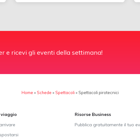
er e ricevi gli eventi della settimana!
Home
»
Schede
»
Spettacoli
»
Spettacoli pirotecnici
i viaggio
Risorse Business
rrivare
Pubblica gratuitamente il tuo e
postarsi