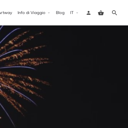
Artway
Info di Viaggio
Blog
IT
Accedi