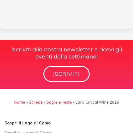
Iscriviti alla nostra newsletter e ricevi gli
eventi della settimana!
ISCRIVITI
Home
»
Schede
»
Sagre e Feste
»
Lario Critical Wine 2016
Scopri il Lago di Como
Eventi sul Lago di Como