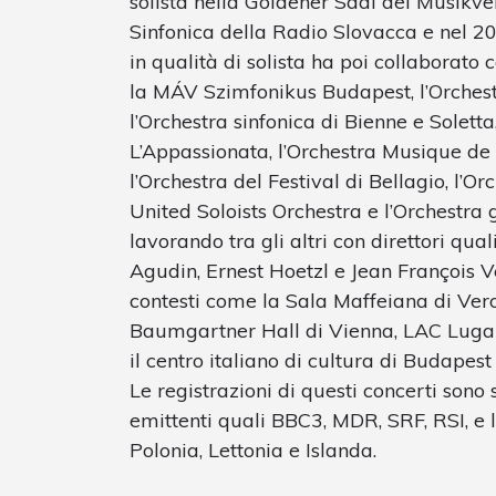
solista nella Goldener Saal del Musikv
Sinfonica della Radio Slovacca e nel 2
in qualità di solista ha poi collaborat
la MÁV Szimfonikus Budapest, l’Orchestr
l’Orchestra sinfonica di Bienne e Solett
L’Appassionata, l’Orchestra Musique de
l’Orchestra del Festival di Bellagio, l’O
United Soloists Orchestra e l’Orchestra g
lavorando tra gli altri con direttori qua
Agudin, Ernest Hoetzl e Jean François Ve
contesti come la Sala Maffeiana di Vero
Baumgartner Hall di Vienna, LAC Lugan
il centro italiano di cultura di Budapest
Le registrazioni di questi concerti sono
emittenti quali BBC3, MDR, SRF, RSI, e l
Polonia, Lettonia e Islanda.