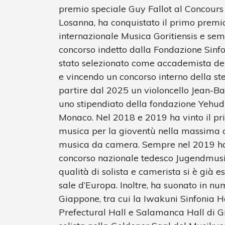
premio speciale Guy Fallot al Concours 
Losanna, ha conquistato il primo premi
internazionale Musica Goritiensis e semp
concorso indetto dalla Fondazione Sin
stato selezionato come accademista del
e vincendo un concorso interno della ste
partire dal 2025 un violoncello Jean-Ba
uno stipendiato della fondazione Yehu
Monaco. Nel 2018 e 2019 ha vinto il pr
musica per la gioventù nella massima ca
musica da camera. Sempre nel 2019 ha 
concorso nazionale tedesco Jugendmusiz
qualità di solista e camerista si è già e
sale d’Europa. Inoltre, ha suonato in nu
Giappone, tra cui la Iwakuni Sinfonia H
Prefectural Hall e Salamanca Hall di G