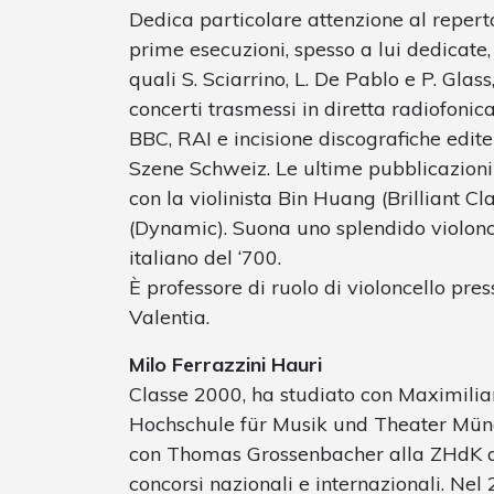
Dedica particolare attenzione al reper
prime esecuzioni, spesso a lui dedicate,
quali S. Sciarrino, L. De Pablo e P. Glass
concerti trasmessi in diretta radiofonic
BBC, RAI e incisione discografiche edit
Szene Schweiz. Le ultime pubblicazion
con la violinista Bin Huang (Brilliant Cla
(Dynamic). Suona uno splendido violoncel
italiano del ‘700.
È professore di ruolo di violoncello pre
Valentia.
Milo Ferrazzini Hauri
Classe 2000, ha studiato con Maximilia
Hochschule für Musik und Theater Münc
con Thomas Grossenbacher alla ZHdK di
concorsi nazionali e internazionali. Nel