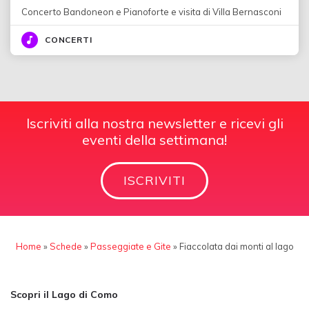
Concerto Bandoneon e Pianoforte e visita di Villa Bernasconi
CONCERTI
Iscriviti alla nostra newsletter e ricevi gli
eventi della settimana!
ISCRIVITI
Home
»
Schede
»
Passeggiate e Gite
»
Fiaccolata dai monti al lago
Scopri il Lago di Como