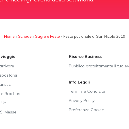
Home
»
Schede
»
Sagre e Feste
»
Festa patronale di San Nicola 2019
i viaggio
Risorse Business
rrivare
Pubblica gratuitamente il tuo e
postarsi
Info Legali
uristici
Termini e Condizioni
e Brochure
Privacy Policy
Utili
Preferenze Cookie
SS. Messe